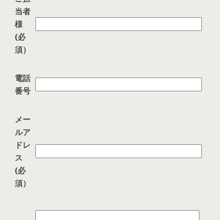
当者
様
(必
須）
電話
番号
メー
ルア
ドレ
ス
(必
須）